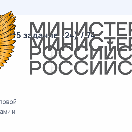
 15 задание (24) / 74
повой
ами и