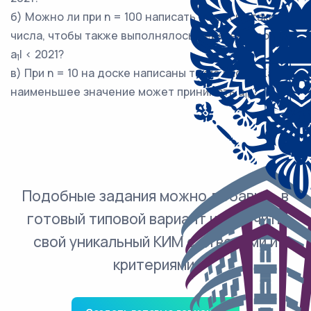
б) Можно ли при n = 100 написать на доске такие
числа, чтобы также выполнялось неравенство |a
-
2
a
| < 2021?
1
в) При n = 10 на доске написаны такие числа. Какое
наименьшее значение может принимать a
?
10
Подобные задания можно добавить в
готовый типовой вариант и получить
свой уникальный КИМ с ответами и
критериями.