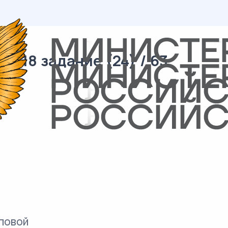
/ 18 задание (24) / 63
повой