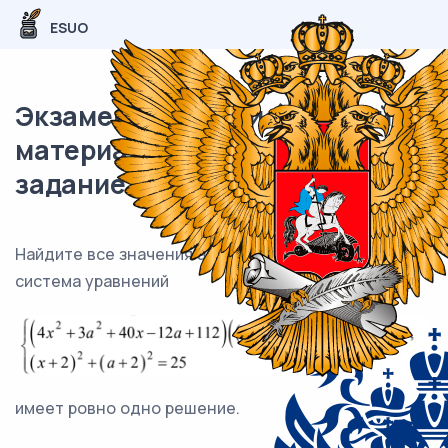
ESUO
Экзаменационный (типовой)
материал ЕГЭ / профиль / 18
задание (24) / 64
Найдите все значения a , при каждом из которых
система уравнений
имеет ровно одно решение.