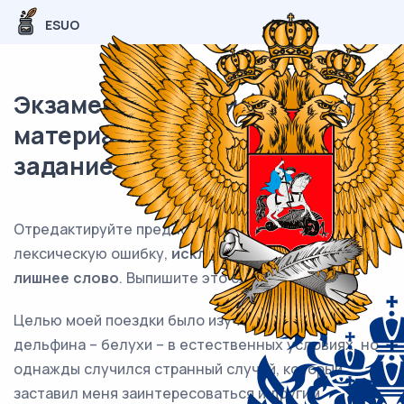
ESUO
Экзаменационный (типовой)
материал ЕГЭ / Русский / 06
задание (24) / 92
Отредактируйте предложение: исправьте
лексическую ошибку,
исключив
лишнее слово
. Выпишите это слово.
Целью моей поездки было изучение крупного
дельфина – белухи – в естественных условиях, но
однажды случился странный случай, который
заставил меня заинтересоваться и другим