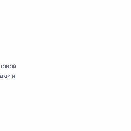
повой
ами и