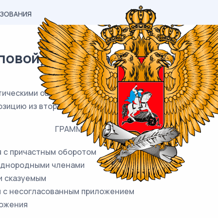
АЗОВАНИЯ
вой) материал ЕГЭ / Русский /
ическими ошибками и предложениями, в которых они до
зицию из второго столбца.
ГРАММАТИЧЕСКИЕ ОШИБКИ
я с причастным оборотом
 однородными членами
и сказуемым
я с несогласованным приложением
ложения