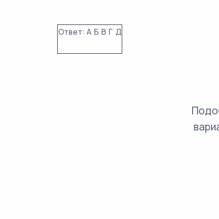
Ответ:
А
Б
В
Г
Д
Подо
вари