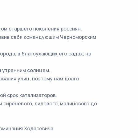
том старшего поколения россиян.
бъявив себя командующим Черноморским
города, в благоухающих его садах, на
м утренним солнцем.
азвания улиц, поэтому нам долго
ой срок катализаторов.
и сиреневого, лилового, малинового до
поминания Ходасевича.