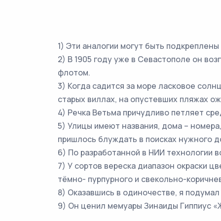
1) Эти аналогии могут быть подкреплены
2) В 1905 году уже в Севастополе он в
флотом.
3) Когда садится за море ласковое солнц
старых виллах, на опустевших пляжах о
4) Речка Ветьма причудливо петляет ср
5) Улицы имеют названия, дома – номера
пришлось блуждать в поисках нужного д
6) По разработанной в НИИ технологии в
7) У сортов вереска диапазон окраски ц
тёмно- пурпурного и свекольно-коричне
8) Оказавшись в одиночестве, я подумал
9) Он ценил мемуары Зинаиды Гиппиус «