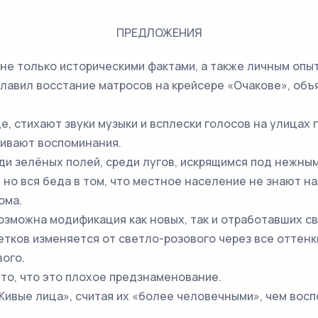
ПРЕДЛОЖЕНИЯ
 не только историческими фактами, а также личным опы
озглавил восстание матросов на крейсере «Очакове», о
е, стихают звуки музыки и всплески голосов на улицах 
живают воспоминания.
еди зелёных полей, среди лугов, искрящимся под нежны
, но вся беда в том, что местное население не знают н
ома.
озможна модификация как новых, так и отработавших св
ветков изменяется от светло-розового через все оттенк
вого.
 то, что это плохое предзнаменование.
Живые лица», считая их «более человечными», чем вос