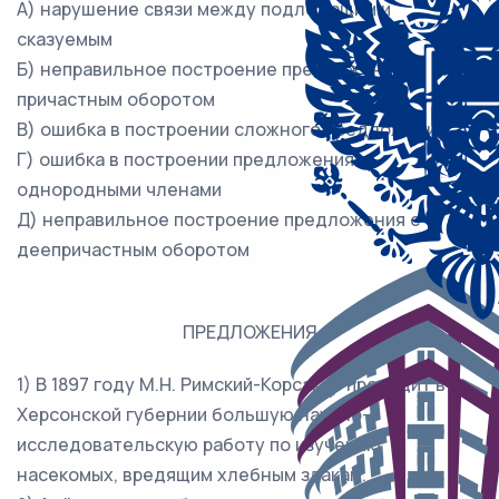
А) нарушение связи между подлежащим и
сказуемым
Б) неправильное построение предложения с
причастным оборотом
В) ошибка в построении сложного предложения
Г) ошибка в построении предложения с
однородными членами
Д) неправильное построение предложения с
деепричастным оборотом
ПРЕДЛОЖЕНИЯ
1) В 1897 году М.Н. Римский-Корсаков проводит в
Херсонской губернии большую научно-
исследовательскую работу по изучению
насекомых, вредящим хлебным злакам.