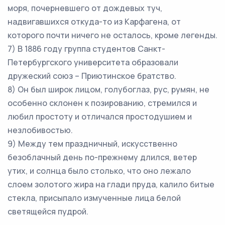
моря, почерневшего от дождевых туч,
надвигавшихся откуда-то из Карфагена, от
которого почти ничего не осталось, кроме легенды.
7) В 1886 году группа студентов Санкт-
Петербургского университета образовали
дружеский союз – Приютинское братство.
8) Он был широк лицом, голубоглаз, рус, румян, не
особенно склонен к позированию, стремился и
любил простоту и отличался простодушием и
незлобивостью.
9) Между тем праздничный, искусственно
безоблачный день по-прежнему длился, ветер
утих, и солнца было столько, что оно лежало
слоем золотого жира на глади пруда, калило битые
стекла, присыпало измученные лица белой
светящейся пудрой.