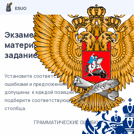
ESUO
Экзаменационный (типовой)
материал ЕГЭ / Русский / 08
задание (24) / 97
Установите соответствие между грамматическими
ошибками и предложениями, в которых они
допущены: к каждой позиции первого столбца
подберите соответствующую позицию из второго
столбца.
ГРАММАТИЧЕСКИЕ ОШИБКИ