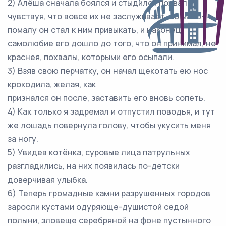
2) Алёша сначала боялся и стыдился похвал,
чувствуя, что вовсе их не заслуживает, но мало-
помалу он стал к ним привыкать, и наконец
самолюбие его дошло до того, что он принимал, не
краснея, похвалы, которыми его осыпали.
3) Взяв свою перчатку, он начал щекотать ею нос
крокодила, желая, как
признался он после, заставить его вновь сопеть.
4) Как только я задремал и отпустил поводья, и тут
же лошадь повернула голову, чтобы укусить меня
за ногу.
5) Увидев котёнка, суровые лица патрульных
разгладились, на них появилась по-детски
доверчивая улыбка.
6) Теперь громадные камни разрушенных городов
заросли кустами одуряюще-душистой седой
полыни, зловеще серебряной на фоне пустынного