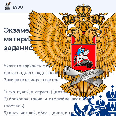
ESUO
Экзаменационный (типовой)
материал ЕГЭ / Русский / 09
задание (24) / 92
Укажите варианты ответов, в которых во всех
словах одного ряда пропущена одна и та же буква
Запишите номера ответов.
1) скр..пучий, п..стреть (цветами), п..рсонаж
2) бракосоч..тание, ч..столюбие, заст..лить
(постель)
3) выск..чивший, обог..щение, к..мпания (друзей)