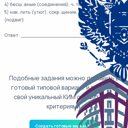
4) бесш..вные (соединения), ч..ткость, щ..точка
5) нак..лить (утюг), сокр..щение, просл..влять
(подвиг)
Ответ: ___________________________.
Подобные задания можно добавить в
готовый типовой вариант и получить
свой уникальный КИМ с ответами и
критериями.
Создать готовые варианты