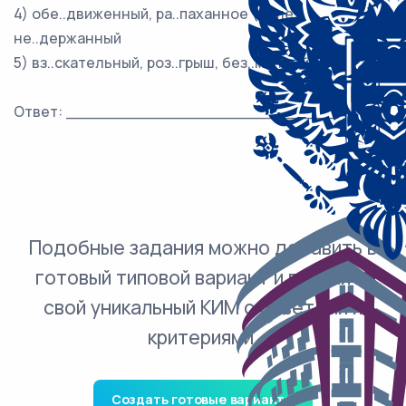
4) обе..движенный, ра..паханное (поле),
не..держанный
5) вз..скательный, роз..грыш, без..мянный
Ответ: ___________________________.
Подобные задания можно добавить в
готовый типовой вариант и получить
свой уникальный КИМ с ответами и
критериями.
Создать готовые варианты