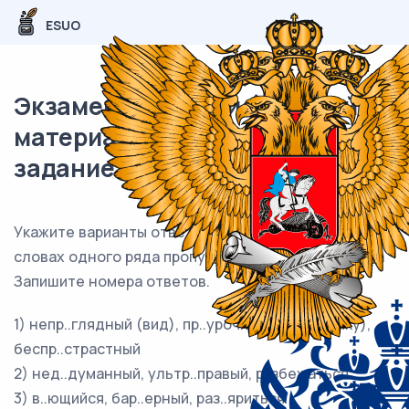
ESUO
Экзаменационный (типовой)
материал ЕГЭ / Русский / 10
задание (24) / 110
Укажите варианты ответов, в которых во всех
словах одного ряда пропущена одна и та же буква
Запишите номера ответов.
1) непр..глядный (вид), пр..урочить (к празднику),
беспр..страстный
2) нед..думанный, ультр..правый, р..збежаться
3) в..ющийся, бар..ерный, раз..яриться