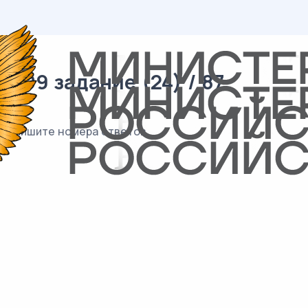
 09 задание (24) / 87
а Запишите номера ответов.