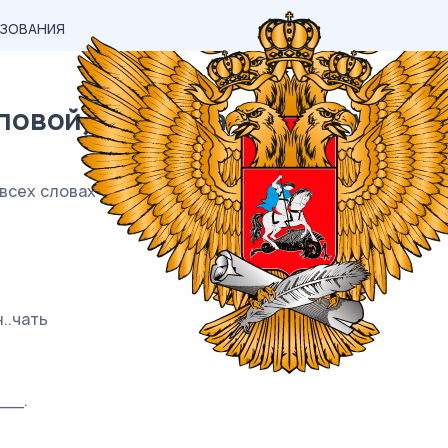
АЗОВАНИЯ
вой) материал ЕГЭ / Русский /
 всех словах одного ряда пропущена одна и та же букв
н..чать
__.