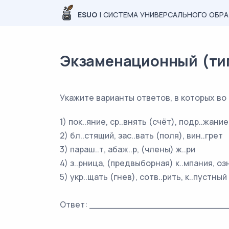
ESUO
| СИСТЕМА УНИВЕРСАЛЬНОГО ОБР
Экзаменационный (типо
Укажите варианты ответов, в которых во
1) пок..яние, ср..внять (счёт), подр..жание
2) бл..стящий, зас..вать (поля), вин..грет
3) параш..т, абаж..р, (члены) ж..ри
4) з..рница, (предвыборная) к..мпания, оз
5) укр..щать (гнев), сотв..рить, к..пустный
Ответ: _________________________