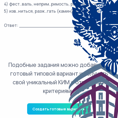
4) фест..валь, неприм..римость, разм..наться
5) изв..ниться, разж..гать (камин), р..зиденция
Ответ: ___________________________.
Подобные задания можно добавить в
готовый типовой вариант и получить
свой уникальный КИМ с ответами и
критериями.
Создать готовые варианты