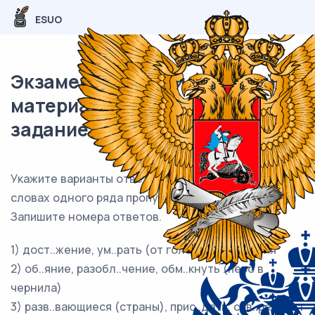
ESUO
Экзаменационный (типовой)
материал ЕГЭ / Русский / 09
задание (24) / 89
Укажите варианты ответов, в которых во всех
словах одного ряда пропущена одна и та же буква
Запишите номера ответов.
1) дост..жение, ум..рать (от голода) прив..легия
2) об..яние, разобл..чение, обм..кнуть (перо в
чернила)
3) разв..вающиеся (страны), прис..дать, сув..ренитет