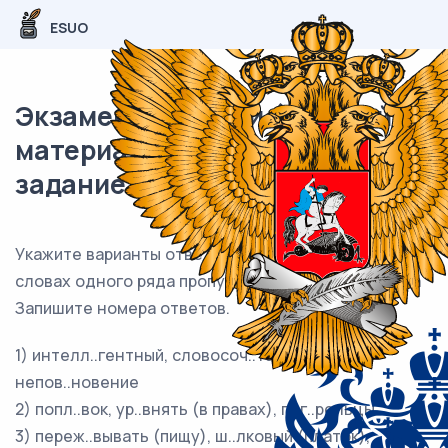
ESUO
Экзаменационный (типовой)
материал ЕГЭ / Русский / 09
задание (24) / 98
Укажите варианты ответов, в которых во всех
словах одного ряда пропущена одна и та же буква
Запишите номера ответов.
1) интелл..гентный, словосоч..тание,
непов..новение
2) попл..вок, ур..внять (в правах), пог..рельцы
3) переж..вывать (пищу), ш..лковый (платок),