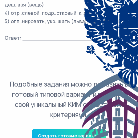
деш..вая (вещь)
4) отр..слевой, подр..стковый, к..морка
5) опп..нировать, укр..щать (льва), хл..потливый
Ответ: ___________________________.
Подобные задания можно добавить в
готовый типовой вариант и получить
свой уникальный КИМ с ответами и
критериями.
Создать готовые варианты