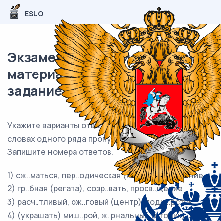
ESUO
Экзаменационный (типовой)
материал ЕГЭ / Русский / 09
задание (24) / 99
Укажите варианты ответов, в которых во всех
словах одного ряда пропущена одна и та же буква
Запишите номера ответов.
1) сж..маться, пер..одическая (печать), обв..нение
2) гр..бная (регата), созр..вать, просв..щение
3) расч..тливый, ож..говый (центр), подш..рсток
4) (украшать) миш..рой, ж..рнальный (столик), ж..ри