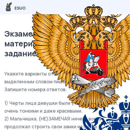
ESUO
Экзаменационный (типовой)
материал ЕГЭ / Русский / 13
задание (24) / 176
Укажите варианты ответов, в которых НЕ с
выделенным словом пишется
РАЗДЕЛЬНО
.
Запишите номера ответов.
1) Черты лица девушки были (НЕ)ПРАВИЛЬНЫМИ, но
очень тонкими и даже красивыми.
2) Мальчишка, (НЕ)ЗАМЕЧАЯ ничего вокруг,
продолжал строить свои замки из песка.