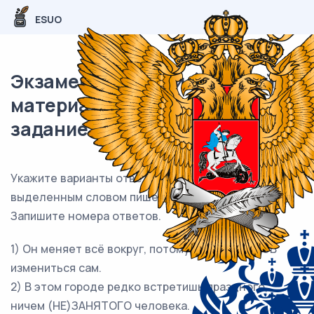
ESUO
Экзаменационный (типовой)
материал ЕГЭ / Русский / 13
задание (24) / 178
Укажите варианты ответов, в которых НЕ с
выделенным словом пишется
РАЗДЕЛЬНО
.
Запишите номера ответов.
1) Он меняет всё вокруг, потому что (НЕ)ГОТОВ
измениться сам.
2) В этом городе редко встретишь праздного,
ничем (НЕ)ЗАНЯТОГО человека.