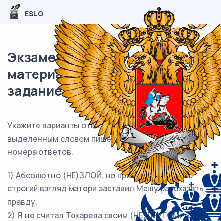
ESUO
Экзаменационный (типовой)
материал ЕГЭ / Русский / 13
задание (24) / 203
Укажите варианты ответов, в которых НЕ с
выделенным словом пишется
СЛИТНО
. Запишите
номера ответов.
1) Абсолютно (НЕ)ЗЛОЙ, но при этом довольно
строгий взгляд матери заставил Машу рассказать
правду.
2) Я не считал Токарева своим (НЕ)ДРУГОМ, хотя