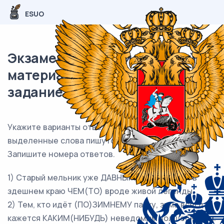
ESUO
Экзаменационный (типовой)
материал ЕГЭ / Русский / 14
задание (24) / 101
Укажите варианты ответов, в которых все
выделенные слова пишутся
ЧЕРЕЗ ДЕФИС
.
Запишите номера ответов.
1) Старый мельник уже ДАВНЫМ(ДАВНО) стал в
здешнем краю ЧЕМ(ТО) вроде живой легенды.
2) Тем, кто идёт (ПО)ЗИМНЕМУ парку, зима всегда
кажется КАКИМ(НИБУДЬ) неведомым волшебником.