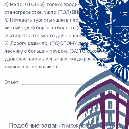
3) На то, ЧТО(БЫ) только продиктовать тезисы
стенографистке, ушло (ПОЛ)ДНЯ.
4) Ночевать туристы ушли в лес, и ПОЧЕМУ(ТО) не в
чистый сухой бор, а на болото, (ПО)ВИДИМОМУ
считая, что это место для ночлега безопаснее.
5) Дорогу размыло, (ПО)ЭТОМУ добирались мы к
леснику с большим трудом, (ЗА)ТО какое
удовольствие мы испытали, когда расположились у
камина в доме хозяина!
Ответ: ___________________________.
Подобные задания можно добавить в