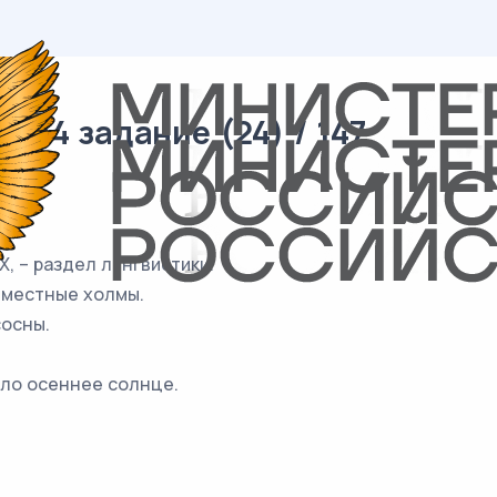
 14 задание (24) / 147
, – раздел лингвистики.
 местные холмы.
сосны.
ило осеннее солнце.