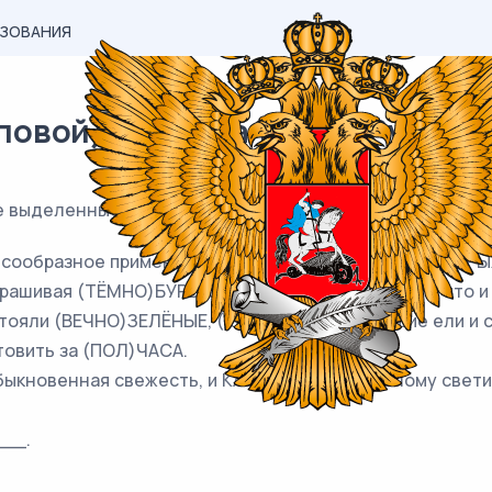
АЗОВАНИЯ
вой) материал ЕГЭ / Русский /
се выделенные слова пишутся
ЧЕРЕЗ ДЕФИС
.
лесообразное применение языка в общении и, (ВО)ВТОРЫХ
окрашивая (ТЁМНО)БУРЫХ лошадей в ТЕ(ЖЕ) цвета, что и
стояли (ВЕЧНО)ЗЕЛЁНЫЕ, (КАК)БЫ помолодевшие ели и 
овить за (ПОЛ)ЧАСА.
быкновенная свежесть, и КАК(ТО) по-особенному свет
__.