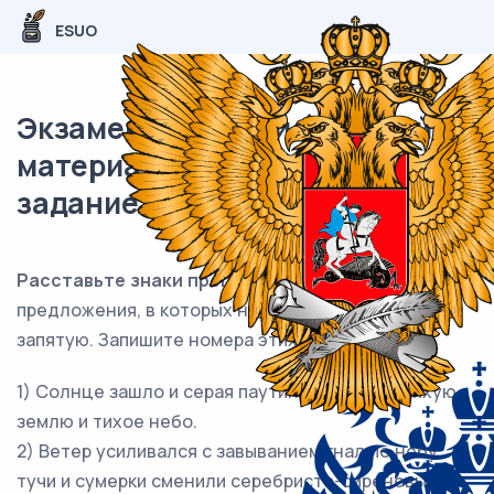
ESUO
Экзаменационный (типовой)
материал ЕГЭ / Русский / 16
задание (24) / 103
Расставьте знаки препинания
. Укажите
предложения, в которых нужно поставить
ОДНУ
запятую. Запишите номера этих предложений.
1) Солнце зашло и серая паутинка легла на тихую
землю и тихое небо.
2) Ветер усиливался с завыванием гнал по небу
тучи и сумерки сменили серебристо-сиреневый