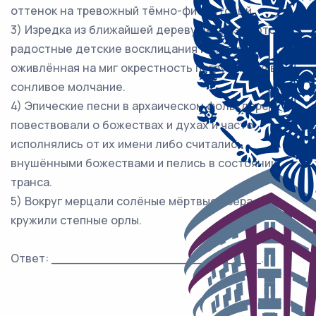
оттенок на тревожный тёмно-фиолетовый.
3) Изредка из ближайшей деревушки раздаются
радостные детские восклицания и снова
оживлённая на миг окрестность погружается в
сонливое молчание.
4) Эпические песни в архаическом фольклоре
повествовали о божествах и духах и часто
исполнялись от их имени либо считались
внушёнными божествами и пелись в состоянии
транса.
5) Вокруг мерцали солёные мёртвые озёра да
кружили степные орлы.
Ответ: ___________________________.