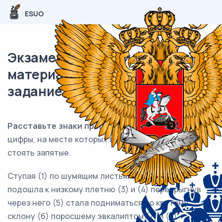
ESUO
Экзаменационный (типовой)
материал ЕГЭ / Русский / 17
задание (24) / 103
Расставьте знаки препинания:
укажите все
цифры, на месте которых в предложении должны
стоять запятые.
Ступая (1) по шумящим листьям тыквы (2) она
подошла к низкому плетню (3) и (4) перепрыгнув
через него (5) стала подниматься по крутому
склону (6) поросшему эвкалиптом (7) и (8)