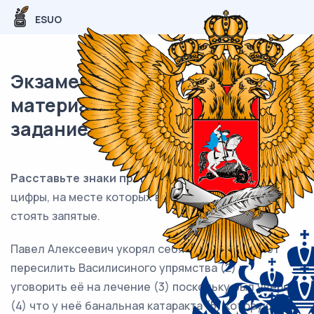
ESUO
Экзаменационный (типовой)
материал ЕГЭ / Русский / 19
задание (24) / 103
Расставьте знаки препинания:
укажите все
цифры, на месте которых в предложении должны
стоять запятые.
Павел Алексеевич укорял себя (1) что не может
пересилить Василисиного упрямства (2) и
уговорить её на лечение (3) поскольку был уверен
(4) что у неё банальная катаракта (5) которую