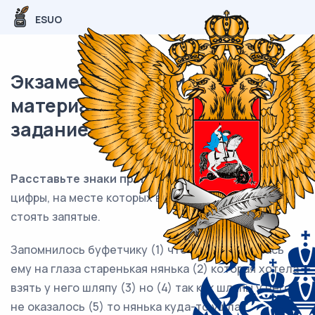
ESUO
Экзаменационный (типовой)
материал ЕГЭ / Русский / 20
задание (24) / 105
Расставьте знаки препинания:
укажите все
цифры, на месте которых в предложении должны
стоять запятые.
Запомнилось буфетчику (1) что первой попалась
ему на глаза старенькая нянька (2) которая хотела
взять у него шляпу (3) но (4) так как шляпы у него
не оказалось (5) то нянька куда-то ушла.