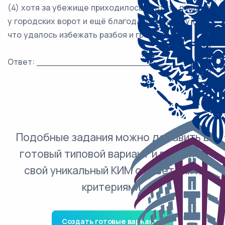
(4) хотя за убежище приходилось платить пошлину
у городских ворот и ещё благодарить судьбу (5)
что удалось избежать разбоя и грабежа.
Ответ: ___________________________.
Подобные задания можно добавить в
готовый типовой вариант и получить
свой уникальный КИМ с ответами и
критериями.
Создать готовые варианты