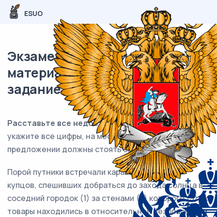
ESUO
Экзаменационный (типовой)
материал ЕГЭ / Русский / 19
задание (24) / 90
Расставьте все недостающие знаки препинания:
укажите все цифры, на месте которых в
предложении должны стоять запятые.
Порой путники встречали караван восточных
купцов, спешивших добраться до захода солнца в
соседний городок (1) за стенами (2) которого (3) их
товары находились в относительной безопасности