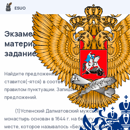
ESUO
Экзаменационный (типовой)
материал ЕГЭ / Русский / 21
задание (24) / 81
Найдите предложения, в которых
запятая(-ые
)
ставится(-ятся) в соответст-вии с одним и тем же
правилом пунктуации. Запишите номера этих
предложений.
(1)Успенский Далматовский мужской
монастырь основан в 1644 г. на берегу реки Исети в
месте, которое называлось «Белое городище»,