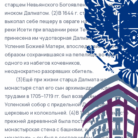
старцем Невьянского Богоявленского монастыря
иноком Далматом. (2)В 1644 г. старец Далмат
выкопал себе пещеру в овраге на левом берегу
реки Исети при впадении реки Течи, тогда же была
принесена им чудотворная Далматская икона
Успения Божией Матери, впоследствии чудесным
образом сохранившаяся на пепелище во время
одного из набегов кочевников,
неоднократно разорявших обитель.
(3)Ещё при жизни старца Далмата настоятелем
монастыря стал его сын архимандрит Исаак, его
трудами в 1705–1719 гг. был возведён каменный
Успенский собор с придельной Димитриевской
церковью и колокольней. (4)В 1713–1763 гг. вместо
прежней деревянной была построена каменная
монастырская стена с башнями, и это укрепило
монастырь – он был в состоянии выдержать осаду