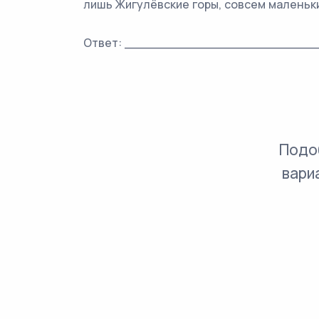
лишь Жигулёвские горы, совсем маленьки
Ответ: _________________________
Подо
вари