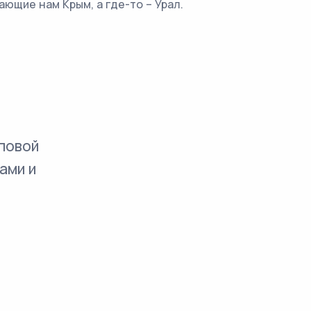
ющие нам Крым, а где-то – Урал.
повой
ами и