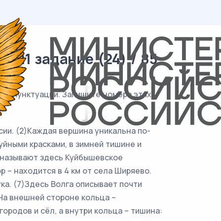
 21 задание (24) / 85
лом пунктуации. Запишите номера этих
ссии. (2)Каждая вершина уникальна по-
уйными красками, в зимней тишине и
к называют здесь Куйбышевское
 – находится в 4 км от села Ширяево.
ука. (7)Здесь Волга описывает почти
)На внешней стороне кольца –
ородов и сёл, а внутри кольца – тишина: