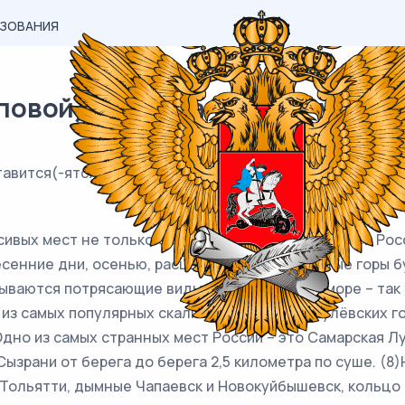
АЗОВАНИЯ
вой) материал ЕГЭ / Русский /
авится(-ятся) в соответст-вии с одним и тем же прави
сивых мест не только Самарской области, но и всей Ро
весенние дни, осенью, расцвечивающей лесистые горы б
рываются потрясающие виды на Жигулёвское море – та
из самых популярных скалистых вершин Жигулёвских гор
Одно из самых странных мест России – это Самарская Л
Сызрани от берега до берега 2,5 километра по суше. (8
ольятти, дымные Чапаевск и Новокуйбышевск, кольцо г