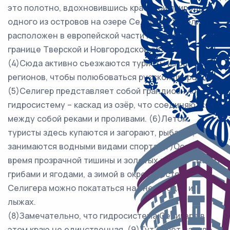
это полотно, вдохновившись красотой природы
одного из островов на озере Селигер! (3)Селигер
расположен в европейской части России, на
границе Тверской и Новгородской областей.
(4)Сюда активно съезжаются туристы из разных
регионов, чтобы полюбоваться русской природой.
(5)Селигер представляет собой грандиозную
гидросистему – каскад из озёр, что соединяются
между собой реками и проливами. (6)Летом
туристы здесь купаются и загорают, рыбачат,
занимаются водными видами спорта. (7)Осень –
время прозрачной тишины и золотых красок – манит
грибами и ягодами, а зимой в окрестностях
Селигера можно покататься на снегоходах и
лыжах.
(8)Замечательно, что гидросистема Селигера в
этом краю не единственная. (9)Тут берёт начало