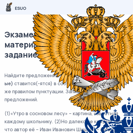
ESUO
Экзаменационный (типовой)
материал ЕГЭ / Русский / 21
задание (24) / 86
Найдите предложения, в которых
запятая(-
ые)
ставится(-ятся) в соответст-вии с одним и тем
же правилом пунктуации. Запишите номера этих
предложений.
(1)«Утро в сосновом лесу» – картина, известная
каждому школьнику. (2)Но далеко не каждый знает,
что автор её – Иван Иванович Шишкин – написал