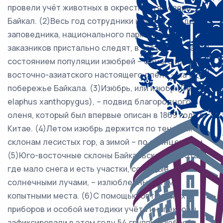
провели учёт животных в окрестностях озера
Байкал. (2)Весь год сотрудники научного отдела
заповедника, национального парка и двух
заказников пристально следят, в частности, за
состоянием популяции изюбрей – одного из видов
восточно-азиатского настоящего оленя – на
побережье Байкала. (3)Изю́брь, или изюбр (Cervus
elaphus xanthopygus), – подвид благородного
оленя, который был впервые описан в 1869 году в
Китае. (4)Летом изюбрь держится по теневым
склонам лесистых гор, а зимой – по солнцепёкам.
(5)Юго-восточные склоны Байкальского хребта,
где мало снега и есть участки, согретые
солнечными лучами, – излюбленные этими
копытными места. (6)С помощью оптических
приборов и особой методики учёта инспекторы
зафиксировали в этом году 54 группы изюбрей.