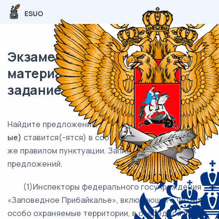
ESUO
Экзаменационный (типовой)
материал ЕГЭ / Русский / 21
задание (24) / 94
Найдите предложения, в которых
запятая(-
ые)
ставится(-ятся) в соответст-вии с одним и тем
же правилом пунктуации. Запишите номера этих
предложений.
(1)Инспекторы федерального госучреждения
«Заповедное Прибайкалье», включающего четыре
особо охраняемые территории, в очередной раз