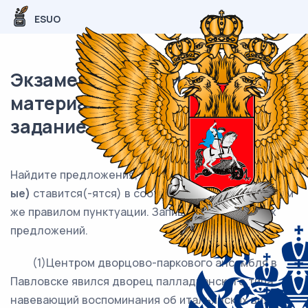
ESUO
Экзаменационный (типовой)
материал ЕГЭ / Русский / 21
задание (24) / 96
Найдите предложения, в которых
запятая(-
ые)
ставится(-ятся) в соответст-вии с одним и тем
же правилом пунктуации. Запишите номера этих
предложений.
(1)Центром дворцово-паркового ансамбля в
Павловске явился дворец палладианского типа,
навевающий воспоминания об итальянских виллах.