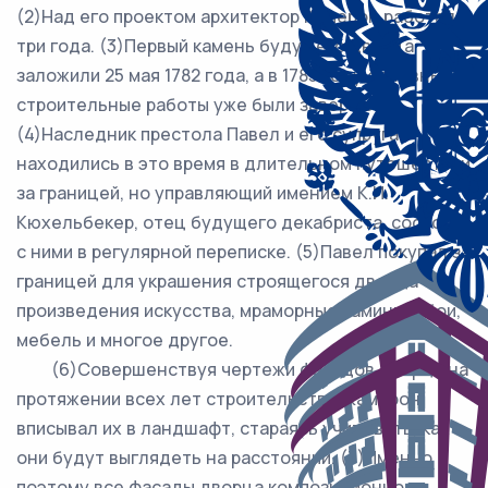
(2)Над его проектом архитектор Камерон работал
три года. (3)Первый камень будущего дворца
заложили 25 мая 1782 года, а в 1783 году основные
строительные работы уже были завершены.
(4)Наследник престола Павел и его супруга
находились в это время в длительном путешествии
за границей, но управляющий имением К.И.
Кюхельбекер, отец будущего декабриста, состоял
с ними в регулярной переписке. (5)Павел покупал за
границей для украшения строящегося дворца
произведения искусства, мраморные камины, обои,
мебель и многое другое.
(6)Совершенствуя чертежи фасадов дворца на
протяжении всех лет строительства, Камерон
вписывал их в ландшафт, стараясь учитывать, как
они будут выглядеть на расстоянии. (7)Именно
поэтому все фасады дворца композиционно