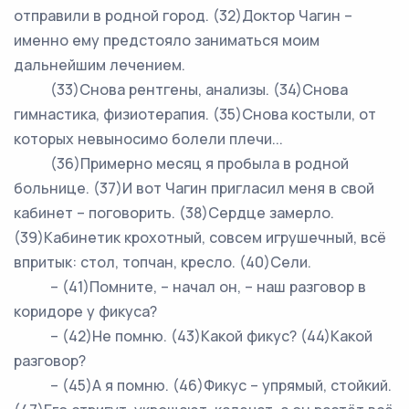
отправили в родной город. (32)Доктор Чагин –
именно ему предстояло заниматься моим
дальнейшим лечением.
(33)Снова рентгены, анализы. (34)Снова
гимнастика, физиотерапия. (35)Снова костыли, от
которых невыносимо болели плечи...
(36)Примерно месяц я пробыла в родной
больнице. (37)И вот Чагин пригласил меня в свой
кабинет – поговорить. (38)Сердце замерло.
(39)Кабинетик крохотный, совсем игрушечный, всё
впритык: стол, топчан, кресло. (40)Сели.
– (41)Помните, – начал он, – наш разговор в
коридоре у фикуса?
– (42)Не помню. (43)Какой фикус? (44)Какой
разговор?
– (45)А я помню. (46)Фикус – упрямый, стойкий.