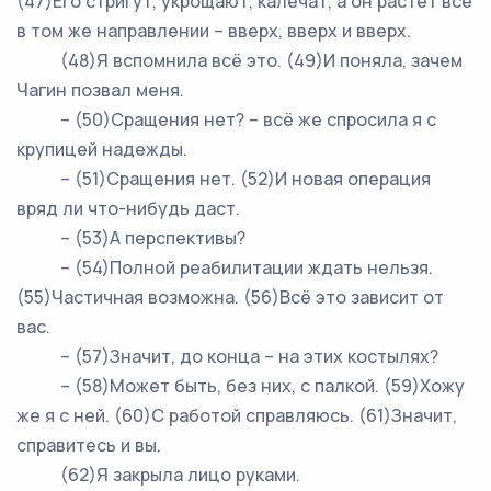
(47)Его стригут, укрощают, калечат, а он растёт всё
в том же направлении – вверх, вверх и вверх.
(48)Я вспомнила всё это. (49)И поняла, зачем
Чагин позвал меня.
– (50)Сращения нет? – всё же спросила я с
крупицей надежды.
– (51)Сращения нет. (52)И новая операция
вряд ли что-нибудь даст.
– (53)А перспективы?
– (54)Полной реабилитации ждать нельзя.
(55)Частичная возможна. (56)Всё это зависит от
вас.
– (57)Значит, до конца – на этих костылях?
– (58)Может быть, без них, с палкой. (59)Хожу
же я с ней. (60)С работой справляюсь. (61)Значит,
справитесь и вы.
(62)Я закрыла лицо руками.