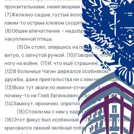
пронзительными, немигающими глазами.
(7)Железно-седые, густые волосы враскидку
каким-то острым клювом сходятся на лбу.
(8)Общее впечатление – недоброй, умной,
насупленной птицы.
(9)Он стоял, опершись на палку, кряжистую,
витую, с загнутой ручкой. (10)Говорили, что потерял
ногу на войне. (11)И, что ещё страшнее, – семью.
(12)В больнице Чагин держался особняком,
дружбы, даже приятельства ни с кем не заводил.
(13)Всех тут звали по имени-отчеству, а его
почему-то не Глеб Евгеньевич, а доктор Чагин.
(14)Замкнут, ироничен, опрятно одет...
(15)Стояли мы с ним у кадки с фикусом.
(16)Этот фикус был особенный. (17)На его верхушке
красовался свежий зелёный побег – третий за зиму.