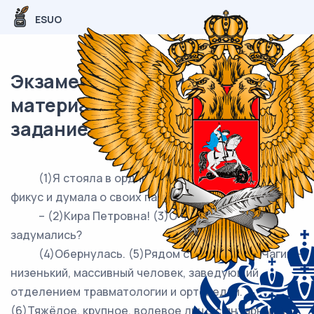
ESUO
Экзаменационный (типовой)
материал ЕГЭ / Русский / 22-26
задание (24) / 107
(1)Я стояла в ординаторской, смотрела на
фикус и думала о своих пациентах.
– (2)Кира Петровна! (3)О чём вы так
задумались?
(4)Обернулась. (5)Рядом стоял доктор Чагин –
низенький, массивный человек, заведующий
отделением травматологии и ортопедии.
(6)Тяжёлое, крупное, волевое лицо с янтарными,