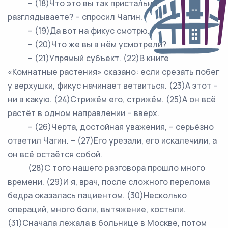
– (18)Что это вы так пристально
разглядываете? – спросил Чагин.
– (19)Да вот на фикус смотрю.
– (20)Что же вы в нём усмотрели?
– (21)Упрямый субъект. (22)В книге
«Комнатные растения» сказано: если срезать побег
у верхушки, фикус начинает ветвиться. (23)А этот –
ни в какую. (24)Стрижём его, стрижём. (25)А он всё
растёт в одном направлении – вверх.
– (26)Черта, достойная уважения, – серьёзно
ответил Чагин. – (27)Его урезали, его искалечили, а
он всё остаётся собой.
(28)С того нашего разговора прошло много
времени. (29)И я, врач, после сложного перелома
бедра оказалась пациентом. (30)Несколько
операций, много боли, вытяжение, костыли.
(31)Сначала лежала в больнице в Москве, потом