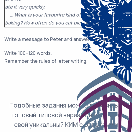
ate it very quickly.
... What is your favourite kind of pie? Which member of 
baking? How often do you eat pies and cakes?...
Write a message to Peter and answer his 3 questions.
Write 100–120 words.
Remember the rules of letter writing.
Подобные задания можно добавить в
готовый типовой вариант и получить
свой уникальный КИМ с ответами и