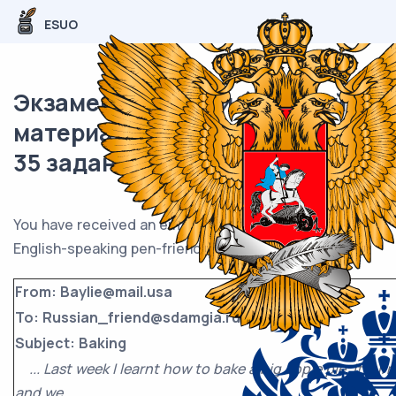
ESUO
Экзаменационный (типовой)
материал ОГЭ / Английский /
35 задание (24) / 79
You have received an email message from your
English-speaking pen-friend Baylie.
From: Baylie@mail.usa
To: Russian_friend@sdamgia.ru
Subject: Baking
... Last week I learnt how to bake a big apple pie. It turn
and we