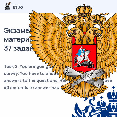
ESUO
Экзаменационный (типовой)
материал ОГЭ / Английский /
37 задание (24) / 41
Task 2. You are going to take part in a telephone
survey. You have to answer six questions. Give full
answers to the questions. Remember that you have
40 seconds to answer each question.