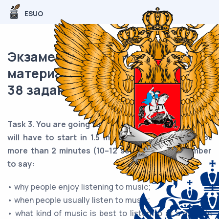
ESUO
Экзаменационный (типовой)
материал ОГЭ / Английский /
38 задание (24) / 37
Task 3. You are going to give a talk about music. You
will have to start in 1.5 minutes and speak for not
more than 2 minutes (10–12 sentences). Remember
to say:
• why people enjoy listening to music;
• when people usually listen to music;
• what kind of music is best to listen to at a party in