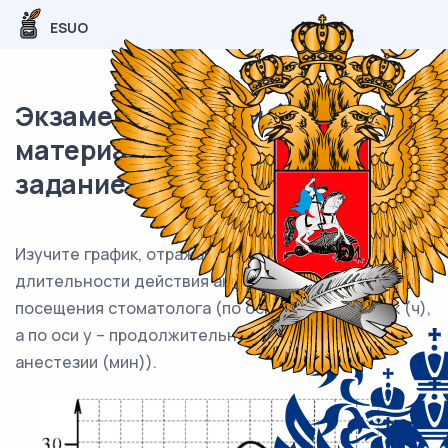
ESUO
Экзаменационный (типовой)
материал ОГЭ / Биология / 04
задание (24) / 63
Изучите график, отражающий зависимость
длительности действия анестезии от времени
посещения стоматолога (по оси x – время суток (ч),
а по оси у – продолжительность действия
анестезии (мин)).