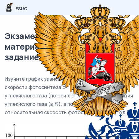
ESUO
Экзаменационный (типовой)
материал ОГЭ / Биология / 04
задание (24) / 62
Изучите график зависимости относительной
скорости фотосинтеза от концентрации
углекислого газа (по оси х отложена концентрация
углекислого газа (в %), а по оси у отложена
относительная скорость фотосинтеза (в усл. ед.).