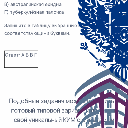
В) австралийская ехидна
3) Рас
Г) туберкулёзная палочка
4) Жи
Запишите в таблицу выбранные цифры под
соответствующими буквами.
Ответ:
А
Б
В
Г
Подобные задания можно добавить в
готовый типовой вариант и получить
свой уникальный КИМ с ответами и