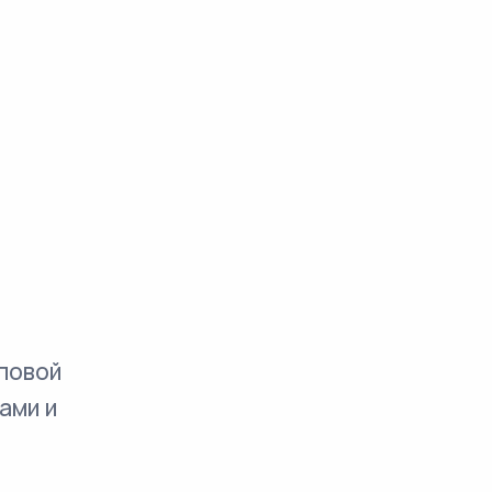
повой
ами и