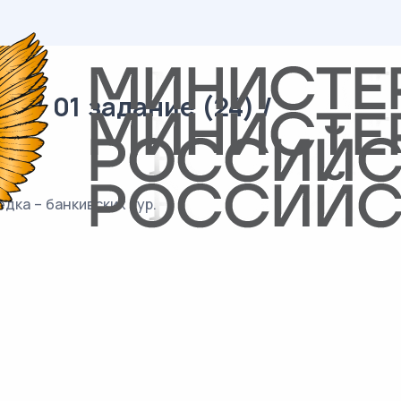
 / 01 задание (24) /
дка – банкивских кур.