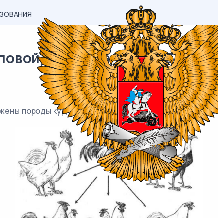
АЗОВАНИЯ
вой) материал ОГЭ / Биология
жены породы кур, выведенные человеком от общего пре