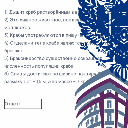
1) Дышит краб растворённым в воде кислородом.
2) Это хищное животное, поедающее червей и
моллюсков.
3) Крабы употребляются в пищу человеком.
4) Отделами тела краба являются головогрудь и
брюшко.
5) Браконьерство существенно сокращает
численность популяции краба.
6) Самцы достигают по ширине панциря 23 см, по
размаху ног – 1,5 м, а по массе – 7 кг.
Ответ: