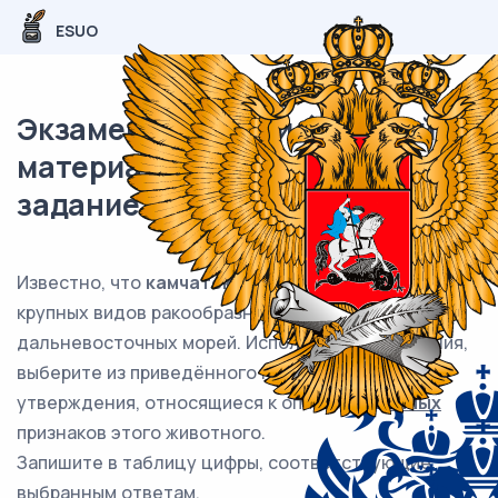
ESUO
Экзаменационный (типовой)
материал ОГЭ / Биология / 07
задание (24) / 40
Известно, что
камчатский краб
– один из самых
крупных видов ракообразных, обитатель
дальневосточных морей. Используя эти сведения,
выберите из приведённого ниже списка три
утверждения, относящиеся к описанию
данных
признаков этого животного.
Запишите в таблицу цифры, соответствующие
выбранным ответам.