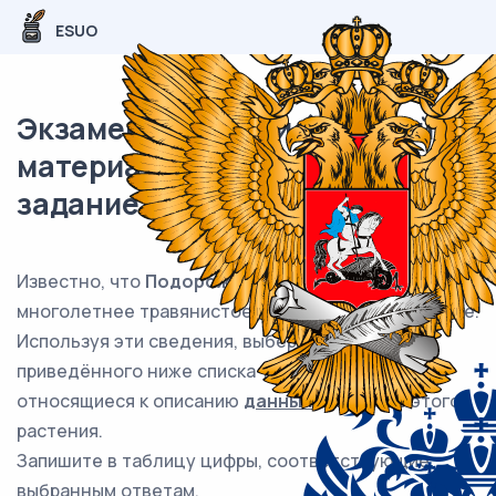
ESUO
Экзаменационный (типовой)
материал ОГЭ / Биология / 07
задание (24) / 42
Известно, что
Подорожник большой
–
многолетнее травянистое светолюбивое растение.
Используя эти сведения, выберите из
приведённого ниже списка три утверждения,
относящиеся к описанию
данных
признаков этого
растения.
Запишите в таблицу цифры, соответствующие
выбранным ответам.