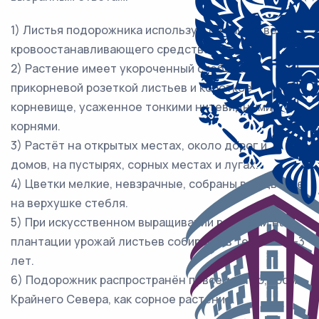
1) Листья подорожника используют в качестве
кровоостанавливающего средства.
2) Растение имеет укороченный стебель с
прикорневой розеткой листьев и короткое
корневище, усаженное тонкими нитевидными
корнями.
3) Растёт на открытых местах, около дорог и
домов, на пустырях, сорных местах и лугах.
4) Цветки мелкие, невзрачные, собраны в соцветие
на верхушке стебля.
5) При искусственном выращивании растений на
плантации урожай листьев собирают в течение 2–3
лет.
6) Подорожник распространён повсеместно, кроме
Крайнего Севера, как сорное растение.