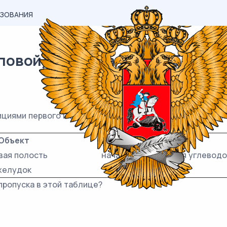
АЗОВАНИЯ
овой) материал ОГЭ / Биология
циями первого и второго столбцов имеется взаимосвяз
Объект
Процесс
вая полость
начало расщепления углеводо
желудок
...
пропуска в этой таблице?