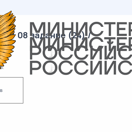
 / 08 задание (24) /
ь.
в