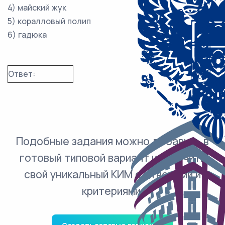
4) майский жук
5) коралловый полип
6) гадюка
Ответ:
Подобные задания можно добавить в
готовый типовой вариант и получить
свой уникальный КИМ с ответами и
критериями.