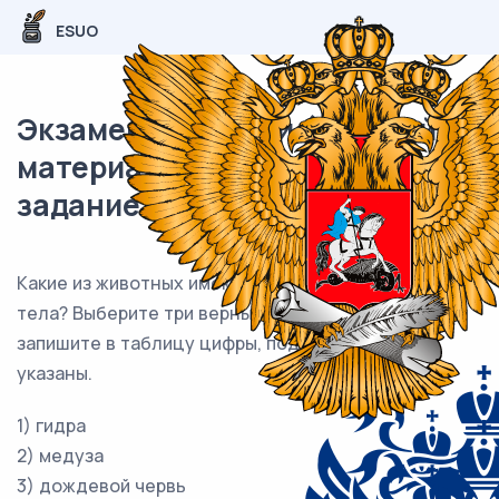
ESUO
Экзаменационный (типовой)
материал ОГЭ / Биология / 09
задание (24) / 61
Какие из животных имеют лучевую симметрию
тела? Выберите три верных ответа из шести и
запишите в таблицу цифры, под которыми они
указаны.
1) гидра
2) медуза
3) дождевой червь