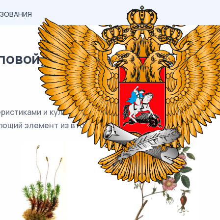
АЗОВАНИЯ
вой) материал ОГЭ / Биология
истиками и культурными растениями, изображёнными на
ющий элемент из второго столбца.\