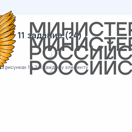
 / 11 задание (24) /
 рисунках 1 и 2: к каждому элементу