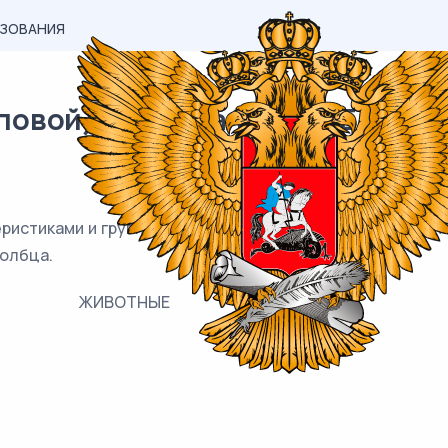
АЗОВАНИЯ
вой) материал ОГЭ / Биология
ристиками и группами животных: к каждому элементу п
олбца.
ЖИВОТНЫЕ