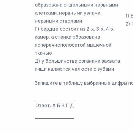
образована отдельными нервными
клетками, нервными узлами,
1)
нервными стволами
2)
Г) сердце состоит из 2-х, 3-х, 4-х
камер, а стенка образована
поперечнополосатой мышечной
тканью
Д) у большинства органами захвата
пищи являются челюсти с зубами
Запишите в таблицу выбранные цифры п
Ответ:
А
Б
В
Г
Д