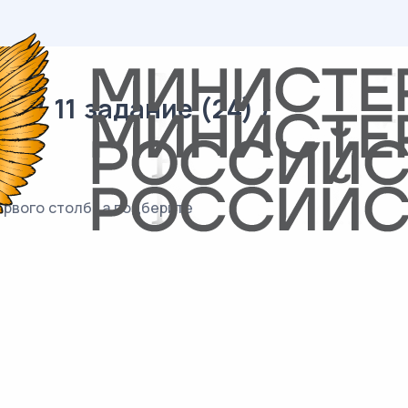
 / 11 задание (24) /
ервого столбца подберите