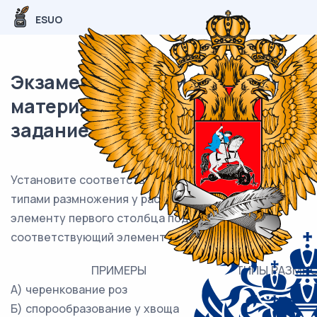
ESUO
Экзаменационный (типовой)
материал ОГЭ / Биология / 11
задание (24) / 39
Установите соответствие между примерами и
типами размножения у растений: к каждому
элементу первого столбца подберите
соответствующий элемент из второго столбца.
ПРИМЕРЫ
ТИПЫ РАЗМНО
А) черенкование роз
Б) спорообразование у хвоща