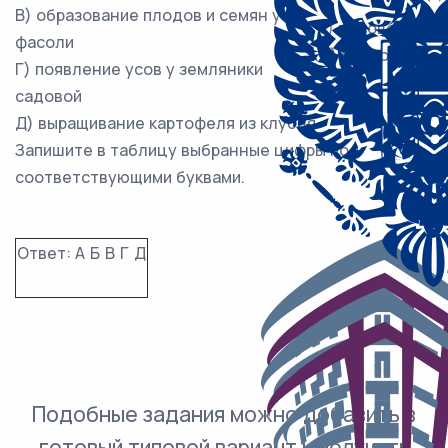
В) образование плодов и семян у
1) половое
фасоли
2) бесполое
Г) появление усов у земляники
садовой
Д) выращивание картофеля из клубня
Запишите в таблицу выбранные цифры под
соответствующими буквами.
Ответ:
А
Б
В
Г
Д
Подобные задания можно добавить в
готовый типовой вариант и получить