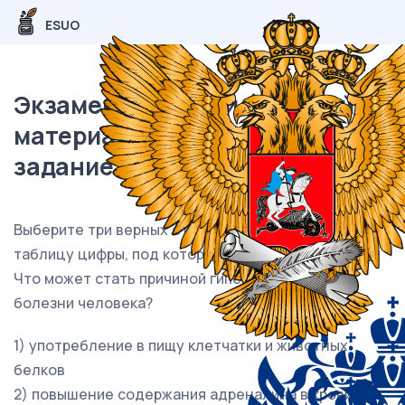
ESUO
Экзаменационный (типовой)
материал ОГЭ / Биология / 17
задание (24) / 54
Выберите три верных ответа из шести и запишите в
таблицу цифры, под которыми они указаны.
Что может стать причиной гипертонической
болезни человека?
1) употребление в пищу клетчатки и животных
белков
2) повышение содержания адреналина в крови