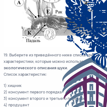
19. Выберите из приведённого ниже списка три
характеристики, которые можно использовать для
экологического описания щуки
.
Список характеристик:
1) хищник
2) консумент первого порядка
3) консумент второго и третьего порядков
4) продуцент