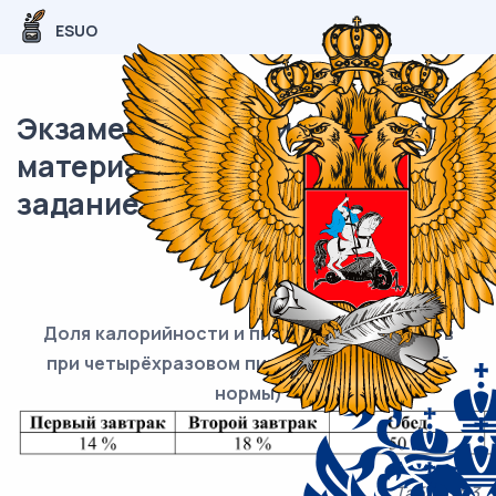
ESUO
Экзаменационный (типовой)
материал ОГЭ / Биология / 26
задание (24) / 44
Таблица 2
Доля калорийности и питательных веществ
при четырёхразовом питании (от суточной
нормы)
Таблица 3