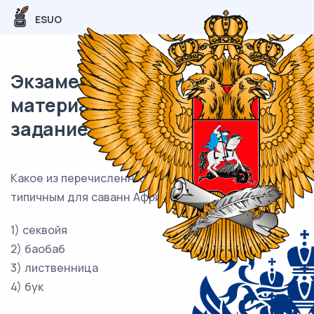
ESUO
Экзаменационный (типовой)
материал ОГЭ / География / 01
задание (24) / 46
Какое из перечисленных растений является
типичным для саванн Африки?
1) секвойя
2) баобаб
3) лиственница
4) бук