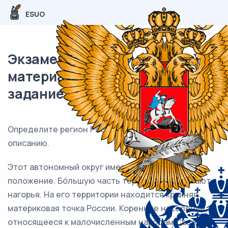
ESUO
Экзаменационный (типовой)
материал ОГЭ / География / 30
задание (24) / 43
Определите регион России по его краткому
описанию.
Этот автономный округ имеет приморское
положение. Бóльшую часть территории занимают
нагорья. На его территории находится крайняя
материковая точка России. Коренное население,
относящееся к малочисленным народам Севера,