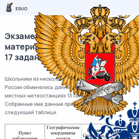
ESUO
Экзаменационный (типовой)
материал ОГЭ / География / 16-
17 задание (24) / 42
Школьники из нескольких населённых пунктов
России обменялись данными, полученными на
местных метеостанциях 13 сентября 2012 г.
Собранные ими данные представлены в
следующей таблице.