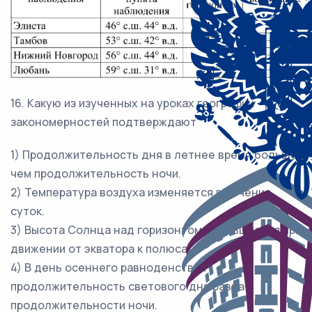
16. Какую из изученных на уроках географии
закономерностей подтверждают
1) Продолжительность дня в летнее время больше,
чем продолжительность ночи.
2) Температура воздуха изменяется в течение
суток.
3) Высота Солнца над горизонтом уменьшается при
движении от экватора к полюсам.
4) В день осеннего равноденствия
продолжительность светового дня равна
продолжительности ночи.