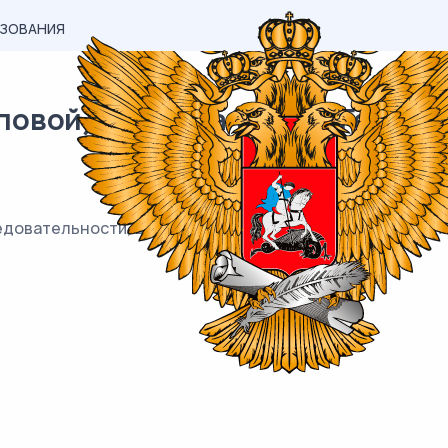
АЗОВАНИЯ
вой) материал ОГЭ / Географи
едовательности, в которой их жители встречают Новый