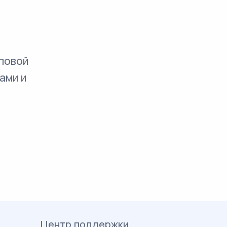
повой
ами и
Центр поддержки