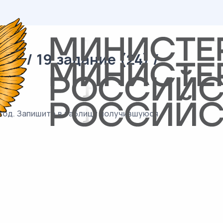
я / 19 задание (24) /
 год. Запишите в таблицу получившуюся